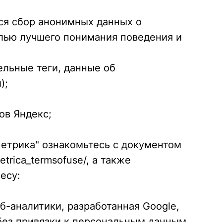
ся сбор анонимных данных о
елью лучшего понимания поведения и
сельные теги, данные об
);
ов Яндекс;
Метрика" ознакомьтесь с документом
trica_termsofuse/, а также
есу:
еб-аналитики, разработанная Google,
без привязки к персональным данным