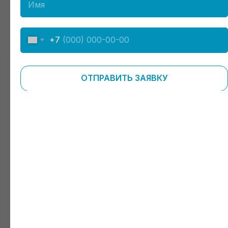
+7
ЗАПИШИТЕСЬ НА
ПРИЕМ К СПЕЦИАЛИСТУ
ОТПРАВИТЬ ЗАЯВКУ
Сотрудники клиники —
высококвалифицированные специалисты,
обладатели врачебных категорий
с многолетним стажем работы
Проконсультироваться перед приемом